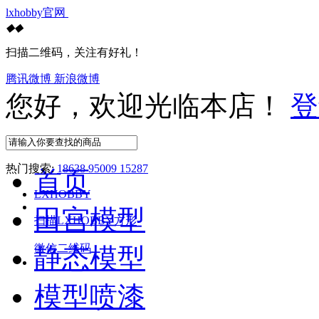
lxhobby官网
◆
◆
扫描二维码，关注有好礼！
腾讯微博
新浪微博
您好，欢迎光临本店！
登
热门搜索:
18638 95009 15287
首页
LXHOBBY
田宫模型
扫描LXHOBBY方形
微信二维码
静态模型
模型喷漆