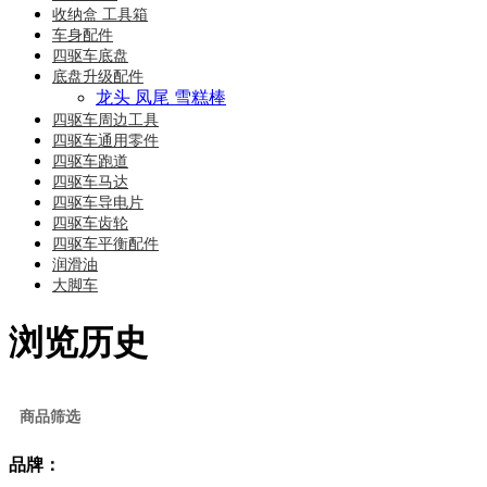
收纳盒 工具箱
车身配件
四驱车底盘
底盘升级配件
龙头 凤尾 雪糕棒
四驱车周边工具
四驱车通用零件
四驱车跑道
四驱车马达
四驱车导电片
四驱车齿轮
四驱车平衡配件
润滑油
大脚车
浏览历史
商品筛选
品牌：