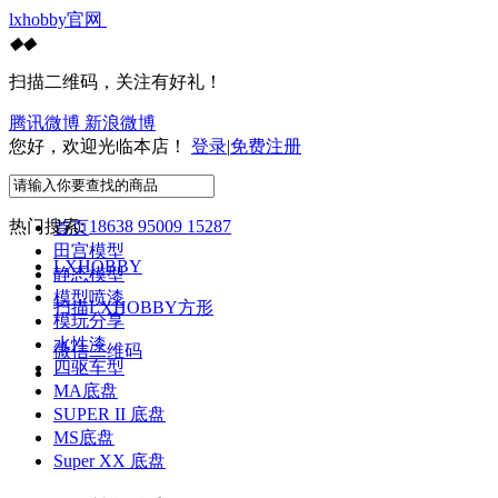
lxhobby官网
◆
◆
扫描二维码，关注有好礼！
腾讯微博
新浪微博
您好，欢迎光临本店！
登录
|
免费注册
热门搜索:
18638 95009 15287
首页
田宫模型
LXHOBBY
静态模型
模型喷漆
扫描LXHOBBY方形
模玩分享
水性漆
微信二维码
四驱车型
MA底盘
SUPER II 底盘
MS底盘
Super XX 底盘