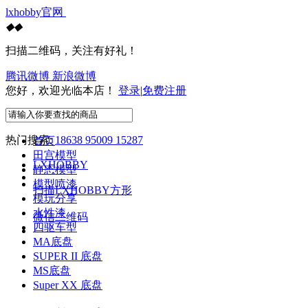
lxhobby官网
◆
◆
扫描二维码，关注有好礼！
腾讯微博
新浪微博
您好，欢迎光临本店！
登录
|
免费注册
热门搜索:
18638 95009 15287
首页
田宫模型
LXHOBBY
静态模型
模型喷漆
扫描LXHOBBY方形
模玩分享
水性漆
微信二维码
四驱车型
MA底盘
SUPER II 底盘
MS底盘
Super XX 底盘