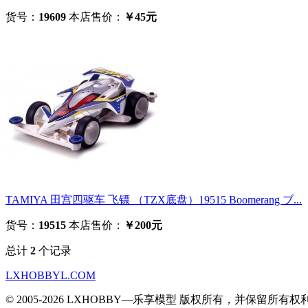
货号：
19609
本店售价：
￥45元
TAMIYA 田宫四驱车 飞镖 （TZX底盘）19515 Boomerang ブ...
货号：
19515
本店售价：
￥200元
总计
2
个记录
LXHOBBYL.COM
© 2005-2026 LXHOBBY—乐享模型 版权所有，并保留所有