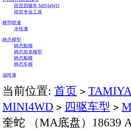
田宫四驱车 MINI4WD
田宫专业工具
模型喷漆
水性漆
静态模型
静态航模
静态坦克模型
静态船模
静态车模
油性漆
当前位置:
首页
TAMI
>
MINI4WD
四驱车型
>
>
奎蛇 （MA底盘）18639 A