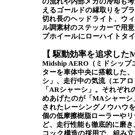
の流れや内部メカの冷却も考
えるゴールドの縁取りをプ
切れ長のヘッドライト、ウ
ル調素材のステッカーで用
プホイールにローハイトタ
【 駆動効率を追求したM
Midship AERO（ミド
ターを車体中央に搭載した、
シ」、走行中の気流（エアロ
「ARシャーシ」。それぞれ
めあげたのが「MAシャーシ
されたレーシングノウハウをい
個の低摩擦樹脂ローラーやリ
ど、走行性能も徹底的に磨き
コック構造の採用で、組み