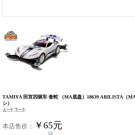
TAMIYA 田宫四驱车 奎蛇 （MA底盘）18639 ABILISTA
シ）
上一个
下一个
￥65元
本店售价：