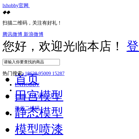
lxhobby官网
◆
◆
扫描二维码，关注有好礼！
腾讯微博
新浪微博
您好，欢迎光临本店！
登
热门搜索:
18638 95009 15287
首页
LXHOBBY
田宫模型
扫描LXHOBBY方形
微信二维码
静态模型
模型喷漆